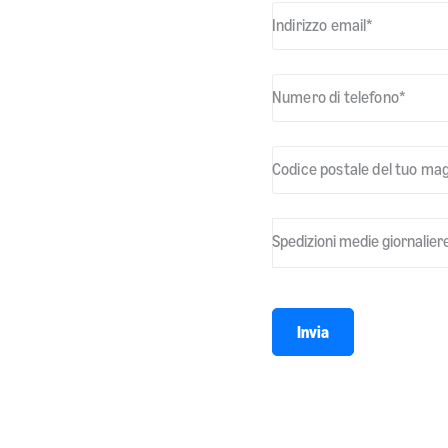
Indirizzo email
*
Numero di telefono
*
Codice postale del tuo ma
Spedizioni medie giornalier
* obbligatorio
Invia
Accetto di condividere i miei 
marketing.
Per maggiori informazioni su co