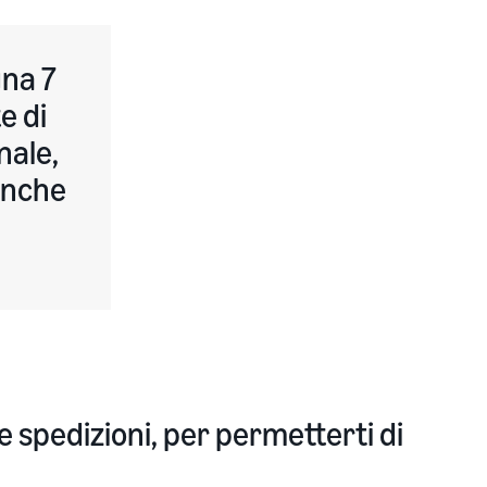
gna 7
e di
nale,
anche
le spedizioni, per permetterti di