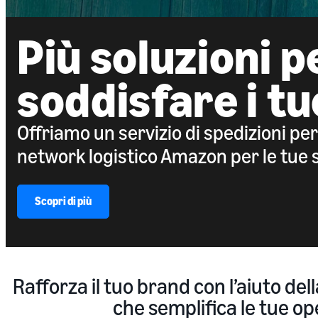
Più soluzioni p
soddisfare i tuo
Offriamo un servizio di spedizioni per
network logistico Amazon per le tue sp
Scopri di più
Rafforza il tuo brand con l’aiuto de
che semplifica le tue ope