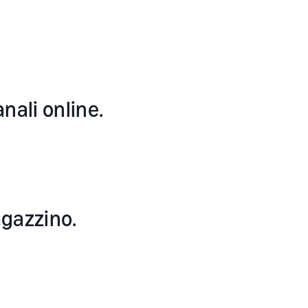
anali online.
agazzino.